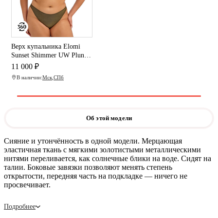
Верх купальника Elomi
Sunset Shimmer UW Plunge
Bikini Top (Gold Rush)
11 000 ₽
В наличии:
Мск
,
СПб
Об этой модели
Сияние и утончённость в одной модели. Мерцающая
эластичная ткань с мягкими золотистыми металлическими
нитями переливается, как солнечные блики на воде. Сидят на
талии. Боковые завязки позволяют менять степень
открытости, передняя часть на подкладке — ничего не
просвечивает.
Подробнее