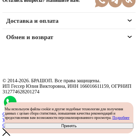
Остались вопросы? Напишите нам:
Доставка и оплата
Обмен и возврат
Программа рекомендаций
«Скажи, что от меня»
© 2014-2026. БРАШОП. Все права защищены.
ИП Гессер Юлия Викторовна, ИНН 166016611159, ОГРНИП
312774628201274
Мы используем файлы cookie и другие подобные технологии для получения
данных с целью сбора статистики, повышения качества рекомендаций и
Самый простой способ определить размер - консультация в
предоставления вам возможности персонализированного просмотра.
Подробнее
WhatsApp
Определить размер
Принять