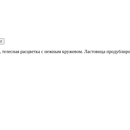
ат
я, телесная расцветка с нежным кружевом. Ластовица продублир