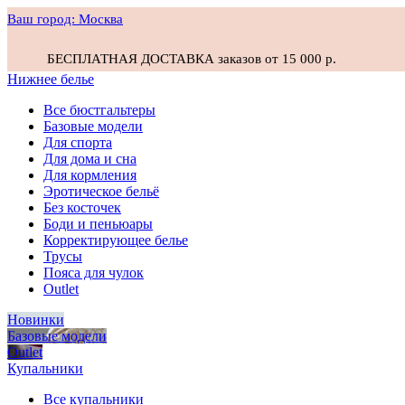
Ваш город:
Москва
БЕСПЛАТНАЯ ДОСТАВКА заказов от 15 000 р.
Нижнее белье
Все бюстгальтеры
Базовые модели
Для спорта
Для дома и сна
Для кормления
Эротическое бельё
Без косточек
Боди и пеньюары
Корректирующее белье
Трусы
Пояса для чулок
Outlet
Новинки
Базовые модели
Outlet
Купальники
Все купальники