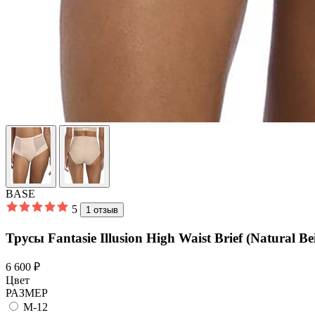
BASE
5
1 отзыв
Трусы Fantasie Illusion High Waist Brief (Natural Be
6 600 ₽
Цвет
РАЗМЕР
M-12