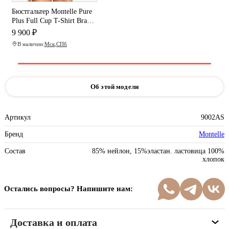
Бюстгальтер Montelle Pure
Plus Full Cup T-Shirt Bra
(Almond Spice)
9 900 ₽
В наличии:
Мск
,
СПб
Об этой модели
Артикул
9002AS
Бренд
Montelle
Состав
85% нейлон, 15%эластан. ластовица 100%
хлопок
Остались вопросы? Напишите нам:
Доставка и оплата