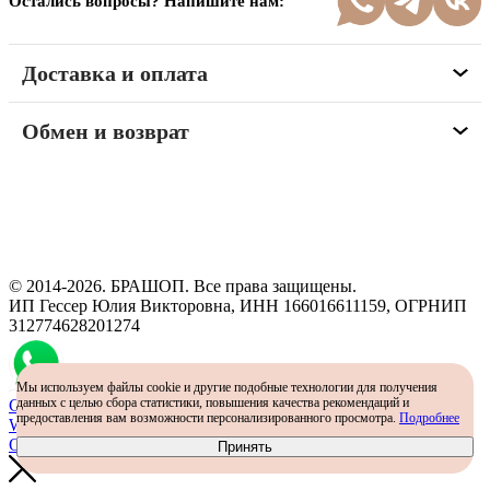
Остались вопросы? Напишите нам:
Доставка и оплата
Обмен и возврат
Программа рекомендаций
«Скажи, что от меня»
© 2014-2026. БРАШОП. Все права защищены.
ИП Гессер Юлия Викторовна, ИНН 166016611159, ОГРНИП
312774628201274
Мы используем файлы cookie и другие подобные технологии для получения
данных с целью сбора статистики, повышения качества рекомендаций и
Самый простой способ определить размер - консультация в
предоставления вам возможности персонализированного просмотра.
Подробнее
WhatsApp
Определить размер
Принять