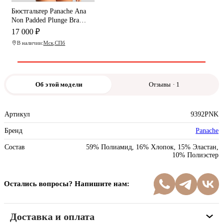
Бюстгальтер Panache Ana
Non Padded Plunge Bra
(Pink)
17 000 ₽
В наличии:
Мск
,
СПб
Об этой модели
Отзывы · 1
Артикул
9392PNK
Бренд
Panache
Состав
59% Полиамид, 16% Хлопок, 15% Эластан,
10% Полиэстер
Остались вопросы? Напишите нам:
Доставка и оплата