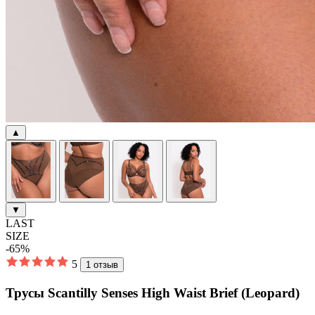
▲
▼
LAST
SIZE
-65%
5
1 отзыв
Трусы Scantilly Senses High Waist Brief (Leopard)