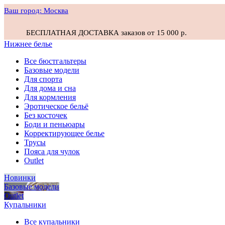
Ваш город:
Москва
БЕСПЛАТНАЯ ДОСТАВКА заказов от 15 000 р.
Нижнее белье
Все бюстгальтеры
Базовые модели
Для спорта
Для дома и сна
Для кормления
Эротическое бельё
Без косточек
Боди и пеньюары
Корректирующее белье
Трусы
Пояса для чулок
Outlet
Новинки
Базовые модели
Outlet
Купальники
Все купальники