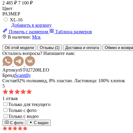
2 485 ₽
7 100 ₽
Цвет
РАЗМЕР
XL-16
Добавить в корзину
Помочь с размером
Таблица размеров
В наличии:
Мск
Об этой модели
Отзывы (1)
Доставка и оплата
Обмен и возвр
Остались вопросы? Напишите нам:
Артикул
ST027208LEO
Бренд
Scantilly
Состав
92% полиамид, 8% эластан. Ластовица: 100% хлопок
5
1 отзыв
Только для текущего
Только с фото
Только с видео
С фото
С видео