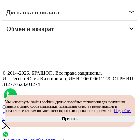
Доставка и оплата
Обмен и возврат
Программа рекомендаций
«Скажи, что от меня»
© 2014-2026. БРАШОП. Все права защищены.
ИП Гессер Юлия Викторовна, ИНН 166016611159, ОГРНИП
312774628201274
Мы используем файлы cookie и другие подобные технологии для получения
данных с целью сбора статистики, повышения качества рекомендаций и
Самый простой способ определить размер - консультация в
предоставления вам возможности персонализированного просмотра.
Подробнее
WhatsApp
Определить размер
Принять
Определить свой размер