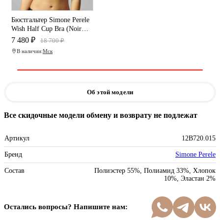
Бюстгальтер Simone Perele
Wish Half Cup Bra (Noir
tatoo)
7 480 ₽
18 700 ₽
В наличии:
Мск
Об этой модели
Все скидочные модели обмену и возврату не подлежат
Артикул
12B720.015
Бренд
Simone Perele
Состав
Полиэстер 55%, Полиамид 33%, Хлопок
10%, Эластан 2%
Остались вопросы? Напишите нам: