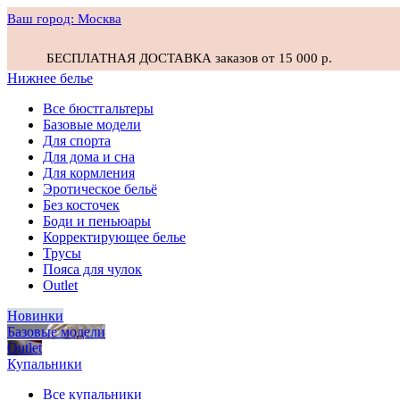
Ваш город:
Москва
БЕСПЛАТНАЯ ДОСТАВКА заказов от 15 000 р.
Нижнее белье
Все бюстгальтеры
Базовые модели
Для спорта
Для дома и сна
Для кормления
Эротическое бельё
Без косточек
Боди и пеньюары
Корректирующее белье
Трусы
Пояса для чулок
Outlet
Новинки
Базовые модели
Outlet
Купальники
Все купальники