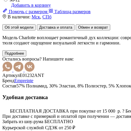
Добавить в корзину
Помочь с размером
Таблица размеров
В наличии:
Мск
,
СПб
Об этой модели
Доставка и оплата
Обмен и возврат
Модель Charlotte воплощает романтичный дух коллекции: совр
тюля создают ощущение визуальной легкости и гармонии.
Подробнее
Остались вопросы? Напишите нам:
Артикул
E01232ANT
Бренд
Empreinte
Состав
57% Полиамид, 30% Эластан, 8% Полиэстер, 5% Хлопо
Удобная доставка
БЕСПЛАТНАЯ ДОСТАВКА при покупке от 15 000 р.
?
Бе
При доставке с примеркой и оплатой при получении — доставк
Забрать из шоу-рума
БЕСПЛАТНО
Курьерской службой СДЭК
от 250 ₽