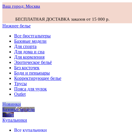
Ваш город:
Москва
БЕСПЛАТНАЯ ДОСТАВКА заказов от 15 000 р.
Нижнее белье
Все бюстгальтеры
Базовые модели
Для спорта
Для дома и сна
Для кормления
Эротическое бельё
Без косточек
Боди и пеньюары
Корректирующее белье
Трусы
Пояса для чулок
Outlet
Новинки
Базовые модели
Outlet
Купальники
Все купальники