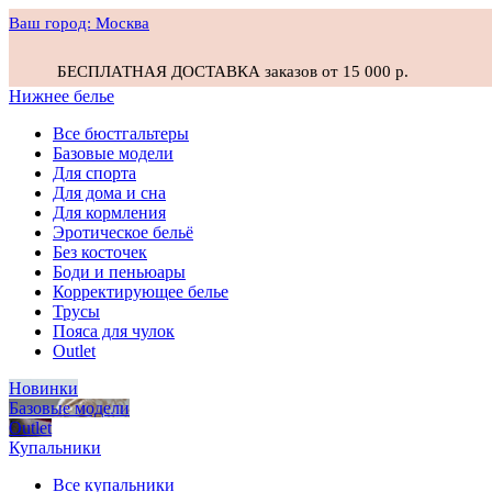
Ваш город:
Москва
БЕСПЛАТНАЯ ДОСТАВКА заказов от 15 000 р.
Нижнее белье
Все бюстгальтеры
Базовые модели
Для спорта
Для дома и сна
Для кормления
Эротическое бельё
Без косточек
Боди и пеньюары
Корректирующее белье
Трусы
Пояса для чулок
Outlet
Новинки
Базовые модели
Outlet
Купальники
Все купальники