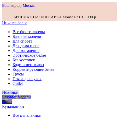
Ваш город:
Москва
БЕСПЛАТНАЯ ДОСТАВКА заказов от 15 000 р.
Нижнее белье
Все бюстгальтеры
Базовые модели
Для спорта
Для дома и сна
Для кормления
Эротическое бельё
Без косточек
Боди и пеньюары
Корректирующее белье
Трусы
Пояса для чулок
Outlet
Новинки
Базовые модели
Outlet
Купальники
Все купальники