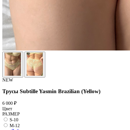
NEW
Трусы Subtille Yasmin Brazilian (Yellow)
6 000 ₽
Цвет
РАЗМЕР
S-10
M-12