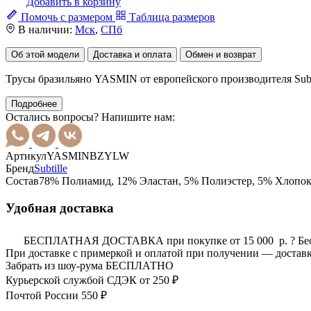
Добавить в корзину
Помочь с размером
Таблица размеров
В наличии:
Мск
,
СПб
Об этой модели
Доставка и оплата
Обмен и возврат
Трусы бразильяно YASMIN от европейского производителя Subt
Подробнее
Остались вопросы? Напишите нам:
Артикул
YASMINBZYLW
Бренд
Subtille
Состав
78% Полиамид, 12% Эластан, 5% Полиэстер, 5% Хлопо
Удобная доставка
БЕСПЛАТНАЯ ДОСТАВКА при покупке от 15 000 р.
?
Бе
При доставке с примеркой и оплатой при получении — доставк
Забрать из шоу-рума
БЕСПЛАТНО
Курьерской службой СДЭК
от 250 ₽
Почтой России
550 ₽