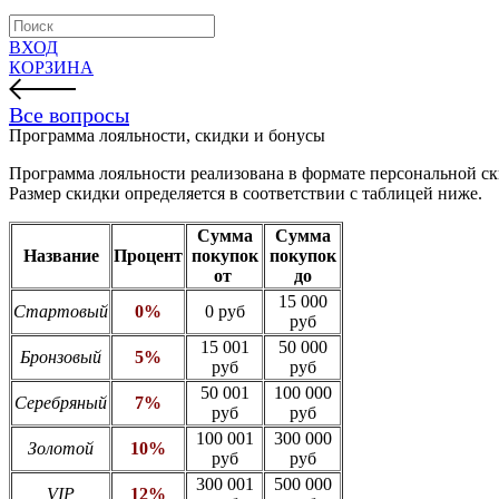
ВХОД
КОРЗИНА
Все вопросы
Программа лояльности, скидки и бонусы
Программа лояльности реализована в формате персональной ск
Размер скидки определяется в соответствии с таблицей ниже.
Сумма
Сумма
Название
Процент
покупок
покупок
от
до
15 000
Стартовый
0%
0 руб
руб
15 001
50 000
Бронзовый
5%
руб
руб
50 001
100 000
Серебряный
7%
руб
руб
100 001
300 000
Золотой
10%
руб
руб
300 001
500 000
VIP
12%