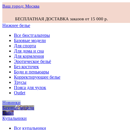
Ваш город:
Москва
БЕСПЛАТНАЯ ДОСТАВКА заказов от 15 000 р.
Нижнее белье
Все бюстгальтеры
Базовые модели
Для спорта
Для дома и сна
Для кормления
Эротическое бельё
Без косточек
Боди и пеньюары
Корректирующее белье
Трусы
Пояса для чулок
Outlet
Новинки
Базовые модели
Outlet
Купальники
Все купальники