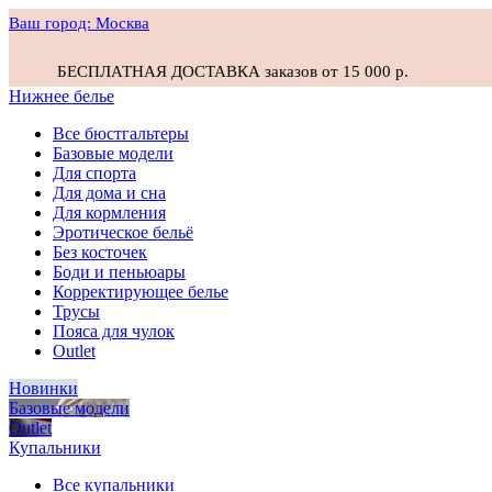
Ваш город:
Москва
БЕСПЛАТНАЯ ДОСТАВКА заказов от 15 000 р.
Нижнее белье
Все бюстгальтеры
Базовые модели
Для спорта
Для дома и сна
Для кормления
Эротическое бельё
Без косточек
Боди и пеньюары
Корректирующее белье
Трусы
Пояса для чулок
Outlet
Новинки
Базовые модели
Outlet
Купальники
Все купальники