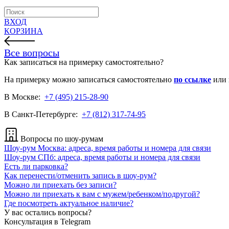
ВХОД
КОРЗИНА
Все вопросы
Как записаться на примерку самостоятельно?
На примерку можно записаться самостоятельно
по ссылке
или 
В Москве:
+7 (495) 215-28-90
В Санкт-Петербурге:
+7 (812) 317-74-95
Вопросы по шоу-румам
Шоу-рум Москва: адреса, время работы и номера для связи
Шоу-рум СПб: адреса, время работы и номера для связи
Есть ли парковка?
Как перенести/отменить запись в шоу-рум?
Можно ли приехать без записи?
Можно ли приехать к вам с мужем/ребенком/подругой?
Где посмотреть актуальное наличие?
У вас остались вопросы?
Консультация в Telegram