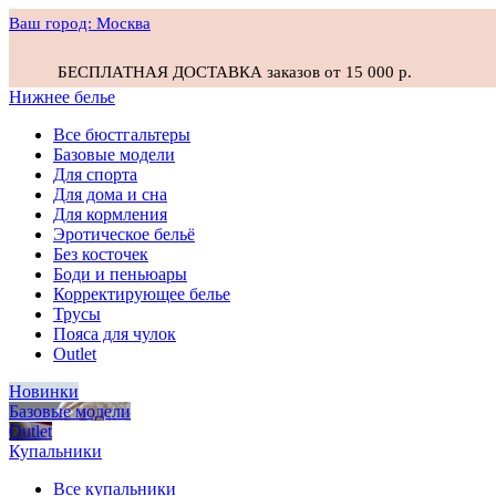
Ваш город:
Москва
БЕСПЛАТНАЯ ДОСТАВКА заказов от 15 000 р.
Нижнее белье
Все бюстгальтеры
Базовые модели
Для спорта
Для дома и сна
Для кормления
Эротическое бельё
Без косточек
Боди и пеньюары
Корректирующее белье
Трусы
Пояса для чулок
Outlet
Новинки
Базовые модели
Outlet
Купальники
Все купальники