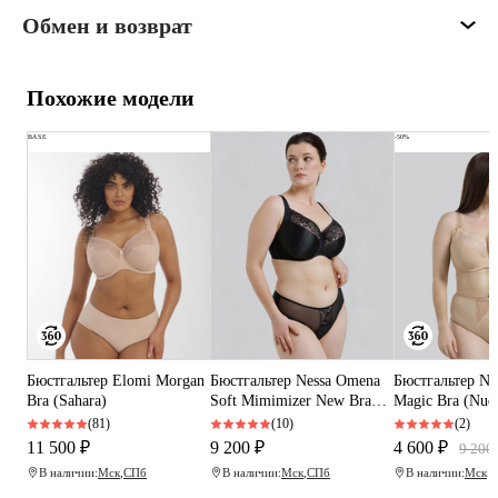
Обмен и возврат
Похожие модели
BASE
-50%
Бюстгальтер Elomi Morgan
Бюстгальтер Nessa Omena
Бюстгальтер Ne
Bra (Sahara)
Soft Mimimizer New Bra
Magic Bra (Nud
(Black)
(81)
(10)
(2)
11 500 ₽
9 200 ₽
4 600 ₽
9 200
В наличии:
Мск
,
СПб
В наличии:
Мск
,
СПб
В наличии:
Мск