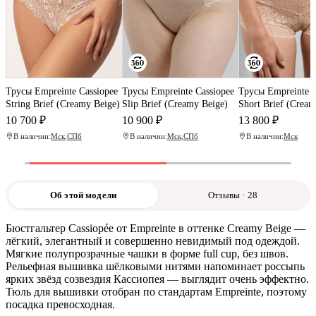
Трусы Empreinte Cassiopee
Трусы Empreinte Cassiopee
Трусы Empreinte C
String Brief (Creamy Beige)
Slip Brief (Creamy Beige)
Short Brief (Cream
10 700 ₽
10 900 ₽
13 800 ₽
В наличии:
Мск
,
СПб
В наличии:
Мск
,
СПб
В наличии:
Мск
Об этой модели
Отзывы · 28
Бюстгальтер Cassiopée от Empreinte в оттенке Creamy Beige —
лёгкий, элегантный и совершенно невидимый под одеждой.
Мягкие полупрозрачные чашки в форме full cup, без швов.
Рельефная вышивка шёлковыми нитями напоминает россыпь
ярких звёзд созвездия Кассиопея — выглядит очень эффектно.
Тюль для вышивки отобран по стандартам Empreinte, поэтому
посадка превосходная.