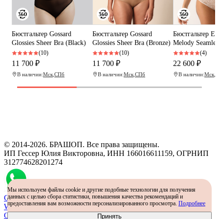
Бюстгальтер Gossard
Бюстгальтер Gossard
Бюстгальтер Em
Glossies Sheer Bra (Black)
Glossies Sheer Bra (Bronze)
Melody Seamles
(10)
(10)
(4)
11 700 ₽
11 700 ₽
22 600 ₽
В наличии:
Мск
,
СПб
В наличии:
Мск
,
СПб
В наличии:
Мск
,
С
Программа рекомендаций
«Скажи, что от меня»
© 2014-2026. БРАШОП. Все права защищены.
ИП Гессер Юлия Викторовна, ИНН 166016611159, ОГРНИП
312774628201274
Мы используем файлы cookie и другие подобные технологии для получения
данных с целью сбора статистики, повышения качества рекомендаций и
Самый простой способ определить размер - консультация в
предоставления вам возможности персонализированного просмотра.
Подробнее
WhatsApp
Определить размер
Принять