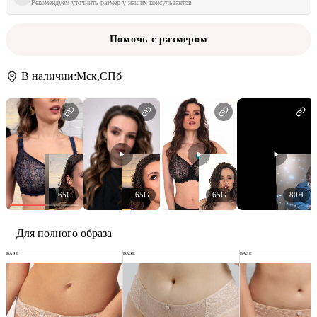
Рекомендуем уточнить размер у наших консультантов
Помочь с размером
В наличии:
Мск
,
СПб
65G
65G
65G
80H
Для полного образа
BASE
BASE
BASE