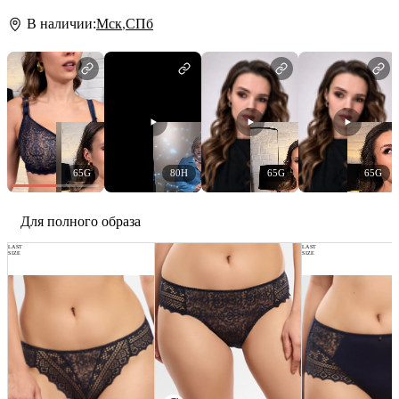
В наличии:
Мск
,
СПб
65G
80H
65G
65G
Для полного образа
LAST
LAST
SIZE
SIZE