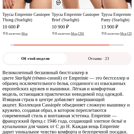
Трусы Empreinte Cassiopee
Трусы Empreinte Cassiopee
Трусы Empreinte C
Thong (Starlight)
Brief (Starlight)
Panty (Starlight)
10 600 ₽
10 900 ₽
13 900 ₽
В наличии:
Мск
В наличии:
Мск
,
СПб
В наличии:
Мск
,
СПб
Об этой модели
Отзывы · 23
Великолепный бесшовный бюстгальтер в
цвете
Starlight
(тёмно-синий) от Empreinte — это бестселлер и
образец исключительного белья, созданного из изысканных
европейских кружев и вышивки. Лёгкая и комфортная
модель, остающаяся практически невидимой под одеждой.
Изящная страза в центре добавляет завершающий
акцент. Коллекция Cassiopée объединяет сложную вышивку и
кружево, создавая образ, в котором переплетаются
современный стиль и винтажная эстетика. Empreinte —
французский бренд с 1946 года, создающий элитное бельё и
купальники для чашек от C до H. Каждая вещь Empreinte
дарит уникальное чувство комфорта и безупречной посадки.