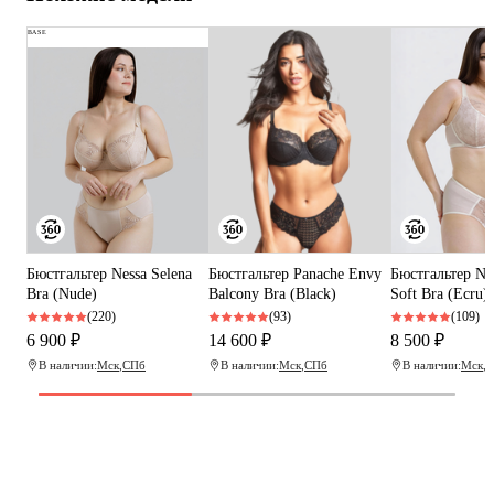
BASE
Бюстгальтер Nessa Selena
Бюстгальтер Panache Envy
Бюстгальтер Nes
Bra (Nude)
Balcony Bra (Black)
Soft Bra (Ecru)
(220)
(93)
(109)
6 900 ₽
14 600 ₽
8 500 ₽
В наличии:
Мск
,
СПб
В наличии:
Мск
,
СПб
В наличии:
Мск
,
С
Программа рекомендаций
«Скажи, что от меня»