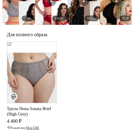
75G
65GG
65GG
65JJ
Для полного образа
LAST
SIZE
Трусы Nessa Sonata Brief
(High Grey)
4 400 ₽
В наличии:
Мск
,
СПб