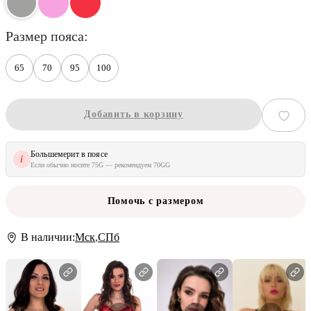
размер пояса
65
70
95
100
Добавить в корзину
Большемерит в поясе
i
Если обычно носите 75G — рекомендуем 70GG
Помочь с размером
В наличии:
Мск
,
СПб