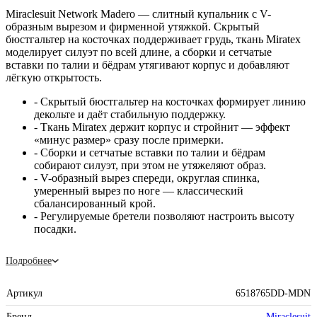
Miraclesuit Network Madero — слитный купальник с V-
образным вырезом и фирменной утяжкой. Скрытый
бюстгальтер на косточках поддерживает грудь, ткань Miratex
моделирует силуэт по всей длине, а сборки и сетчатые
вставки по талии и бёдрам утягивают корпус и добавляют
лёгкую открытость.
- Скрытый бюстгальтер на косточках формирует линию
декольте и даёт стабильную поддержку.
- Ткань Miratex держит корпус и стройнит — эффект
«минус размер» сразу после примерки.
- Сборки и сетчатые вставки по талии и бёдрам
собирают силуэт, при этом не утяжеляют образ.
- V-образный вырез спереди, округлая спинка,
умеренный вырез по ноге — классический
сбалансированный крой.
- Регулируемые бретели позволяют настроить высоту
посадки.
Подробнее
Артикул
6518765DD-MDN
Бренд
Miraclesuit