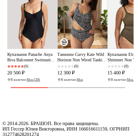
Купальник Panache Anya
Танкини Сurvy Kate Wild
Купальник Elom
Riva Balconnet Swimsuit
Horizon Non Wired Tankini
Shimmer Non W
(Black)
Top (Black Print)
Swimsuit (Gold
(6)
(0)
(0)
20 500 ₽
12 300 ₽
15 400 ₽
В наличии:
Мск
,
СПб
В наличии:
Мск
В наличии:
Мск
,
С
Программа рекомендаций
«Скажи, что от меня»
© 2014-2026. БРАШОП. Все права защищены.
ИП Гессер Юлия Викторовна, ИНН 166016611159, ОГРНИП
312774628201274