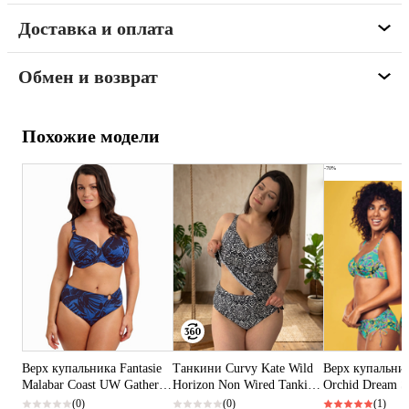
Доставка и оплата
Обмен и возврат
Похожие модели
-70%
Верх купальника Fantasie
Танкини Сurvy Kate Wild
Верх купальник
Malabar Coast UW Gathered
Horizon Non Wired Tankini
Orchid Dream St
Full Cup Bikini Top
Top (Black Print)
Top (Green)
(0)
(0)
(1)