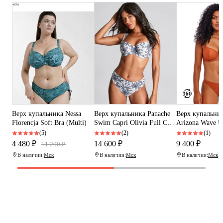
-60%
Верх купальника Nessa
Верх купальника Panache
Верх купальник
Florencja Soft Bra (Multi)
Swim Capri Olivia Full Cup
Arizona Wave 
Bikini (Capri Print)
Sweetheart Biki
(5)
(2)
(1)
(Golden Hour)
4 480 ₽
14 600 ₽
9 400 ₽
11 200 ₽
В наличии:
Мск
В наличии:
Мск
В наличии:
Мск
Программа рекомендаций
«Скажи, что от меня»