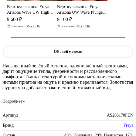
Верх купальника Freya
Верх купальника Freya
Arizona Wave UW High
Arizona UW Wave Plunge
Apex Bikini Top (Fern)
Bikini Top (Vista)
9 600 ₽
9 100 ₽
В наличии:
Мск
,
СПб
В наличии:
Мск
,
СПб
Об этой модели
Насыщенный зелёный оттенок, вдохновлённый тропиками,
дарит ощущение тепла, уверенности и расслабленного
комфорта. Ткань с текстурой и тонкими металлическими
нитями приятна на ощупь и красиво переливается. Золотистая
фурнитура добавляет законченный, ухоженный вид.
Подробнее
Артикул
AS206170FEN
Бренд
Freya
Состав
49% Полиамид, 29% Полиэстер, 17%