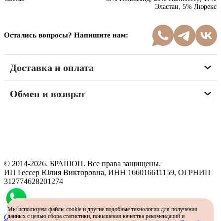
Эластан, 5% Люрекс
Остались вопросы? Напишите нам:
Доставка и оплата
Обмен и возврат
Программа рекомендаций
«Скажи, что от меня»
© 2014-2026. БРАШОП. Все права защищены.
ИП Гессер Юлия Викторовна, ИНН 166016611159, ОГРНИП
312774628201274
Мы используем файлы cookie и другие подобные технологии для получения
данных с целью сбора статистики, повышения качества рекомендаций и
Самый простой способ определить размер - консультация в