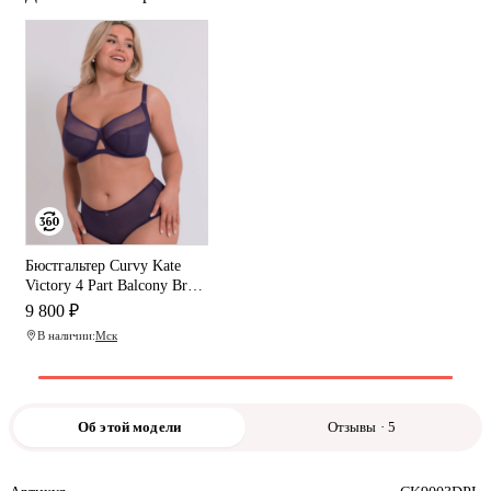
Бюстгальтер Curvy Kate
Victory 4 Part Balcony Bra
(Deep Purple)
9 800 ₽
В наличии:
Мск
Об этой модели
Отзывы · 5