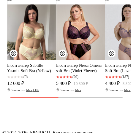
NEW
-50%
-50%
Бюстгальтер Subtille
Бюстгальтер Nessa Omena
Бюстгальтер Nes
Yasmin Soft Bra (Yellow)
soft Bra (Violet Flower)
Soft Bra (Lavan
(0)
(20)
(187)
12 600 ₽
5 400 ₽
4 400 ₽
10 800 ₽
8 800
В наличии:
Мск
,
СПб
В наличии:
Мск
В наличии:
Мск
,
С
Программа рекомендаций
«Скажи, что от меня»
© 2014-2026. БРАШОП. Все права защищены.