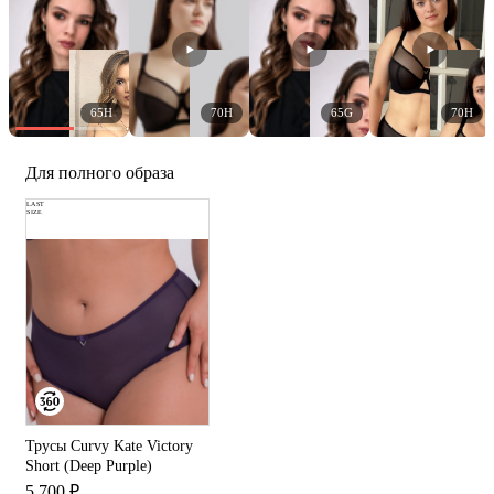
65H
70H
65G
70H
Для полного образа
LAST
SIZE
Трусы Curvy Kate Victory
Short (Deep Purple)
5 700 ₽