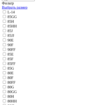
Фильтр
Выбрать размер
L-14
85GG
85H
85HH
85J
85JJ
90E
90F
90FF
85E
85F
85FF
85G
80E
80F
80FF
80G
80GG
80H
80HH