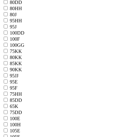
80DD
80HH
80J
95HH
95J
100DD
100F
100GG
75KK
80KK
85KK
90KK
95JJ
95E
95F
75HH
85DD
65K
75DD
100E
100H
105E
105F