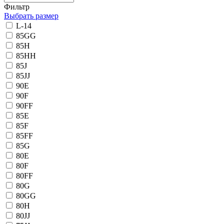
Фильтр
Выбрать размер
L-14
85GG
85H
85HH
85J
85JJ
90E
90F
90FF
85E
85F
85FF
85G
80E
80F
80FF
80G
80GG
80H
80JJ