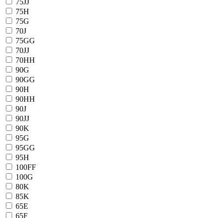
75JJ
75H
75G
70J
75GG
70JJ
70HH
90G
90GG
90H
90HH
90J
90JJ
90K
95G
95GG
95H
100FF
100G
80K
85K
65E
65F