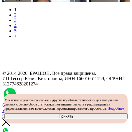
1
2
3
4
5
>
Программа рекомендаций
«Скажи, что от меня»
© 2014-2026. БРАШОП. Все права защищены.
ИП Гессер Юлия Викторовна, ИНН 166016611159, ОГРНИП
312774628201274
Мы используем файлы cookie и другие подобные технологии для получения
данных с целью сбора статистики, повышения качества рекомендаций и
Самый простой способ определить размер - консультация в
предоставления вам возможности персонализированного просмотра.
Подробнее
WhatsApp
Определить размер
Принять