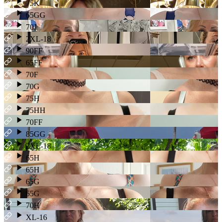
75K
65GG
70J
2XL-18
90FF
65FF
70F
70G
75H
75HH
70FF
85GG
2XL-18
65H
65H
65G
65G
70H
XL-16