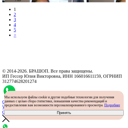
1
2
3
4
5
>
Программа рекомендаций
«Скажи, что от меня»
© 2014-2026. БРАШОП. Все права защищены.
ИП Гессер Юлия Викторовна, ИНН 166016611159, ОГРНИП
312774628201274
Мы используем файлы cookie и другие подобные технологии для получения
данных с целью сбора статистики, повышения качества рекомендаций и
Самый простой способ определить размер - консультация в
предоставления вам возможности персонализированного просмотра.
Подробнее
WhatsApp
Определить размер
Принять