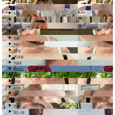
75K
65GG
70J
2XL-18
90FF
65FF
70F
70G
75H
75HH
70FF
85GG
2XL-18
65H
65H
65G
65G
70H
XL-16