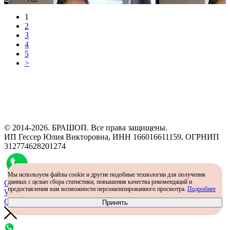
1
2
3
4
5
>
Программа рекомендаций
«Скажи, что от меня»
© 2014-2026. БРАШОП. Все права защищены.
ИП Гессер Юлия Викторовна, ИНН 166016611159, ОГРНИП
312774628201274
Мы используем файлы cookie и другие подобные технологии для получения
данных с целью сбора статистики, повышения качества рекомендаций и
Самый простой способ определить размер - консультация в
предоставления вам возможности персонализированного просмотра.
Подробнее
WhatsApp
Определить размер
Принять