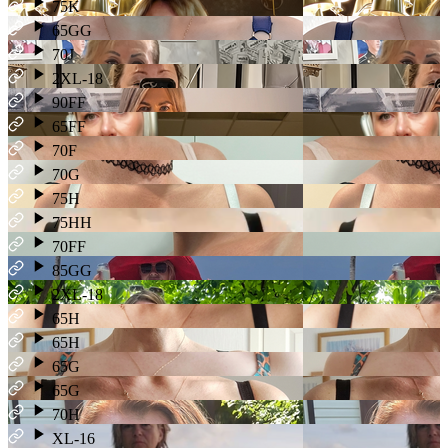
75K
65GG
70J
2XL-18
90FF
65FF
70F
70G
75H
75HH
70FF
85GG
2XL-18
65H
65H
65G
65G
70H
XL-16