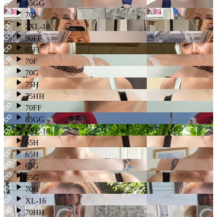
65GG
70J
2XL-18
90FF
65FF
70F
70G
75H
75HH
70FF
85GG
2XL-18
65H
65H
65G
65G
70H
XL-16
70HH