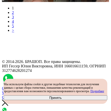
1
2
3
4
5
>
Программа рекомендаций
«Скажи, что от меня»
© 2014-2026. БРАШОП. Все права защищены.
ИП Гессер Юлия Викторовна, ИНН 166016611159, ОГРНИП
312774628201274
Мы используем файлы cookie и другие подобные технологии для получения
данных с целью сбора статистики, повышения качества рекомендаций и
Самый простой способ определить размер - консультация в
предоставления вам возможности персонализированного просмотра.
Подробнее
WhatsApp
Определить размер
Принять