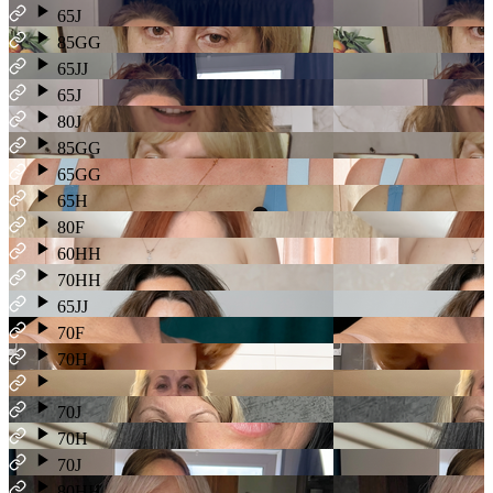
65J
85GG
65JJ
65J
80J
85GG
65GG
65H
80F
60HH
70HH
65JJ
70F
70H
70J
70H
70J
80HH