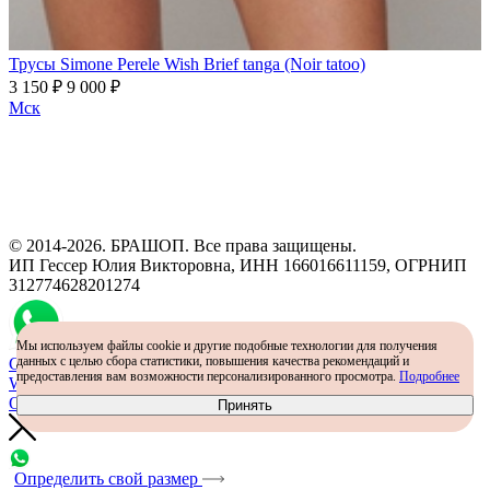
Трусы Simone Perele Wish Brief tanga (Noir tatoo)
3 150 ₽
9 000 ₽
Мск
Программа рекомендаций
«Скажи, что от меня»
© 2014-2026. БРАШОП. Все права защищены.
ИП Гессер Юлия Викторовна, ИНН 166016611159, ОГРНИП
312774628201274
Мы используем файлы cookie и другие подобные технологии для получения
данных с целью сбора статистики, повышения качества рекомендаций и
Самый простой способ определить размер - консультация в
предоставления вам возможности персонализированного просмотра.
Подробнее
WhatsApp
Определить размер
Принять
Определить свой размер