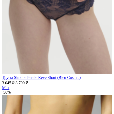
Трусы Simone Perele Reve Short (Bleu Cosmic)
3 045 ₽
8 700 ₽
Мск
-50%