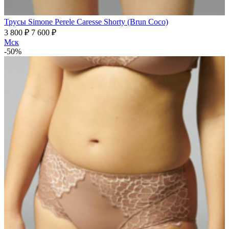
Трусы Simone Perele Caresse Shorty (Brun Coco)
3 800 ₽
7 600 ₽
Мск
-50%