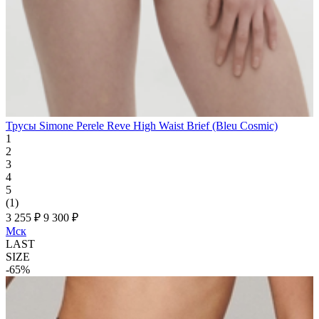
Трусы Simone Perele Reve High Waist Brief (Bleu Cosmic)
1
2
3
4
5
(1)
3 255 ₽
9 300 ₽
Мск
LAST
SIZE
-65%