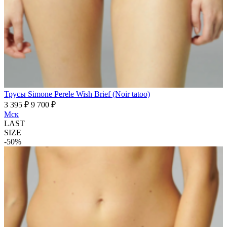
Трусы Simone Perele Wish Brief (Noir tatoo)
3 395 ₽
9 700 ₽
Мск
LAST
SIZE
-50%