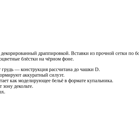
и декорированный драппировкой. Вставки из прочной сетки по бо
ноцветные блёстки на чёрном фоне.
 грудь — конструкция рассчитана до чашки D.
формируют аккуратный силуэт.
отает как моделирующее бельё в формате купальника.
 зону декольте.
ах.