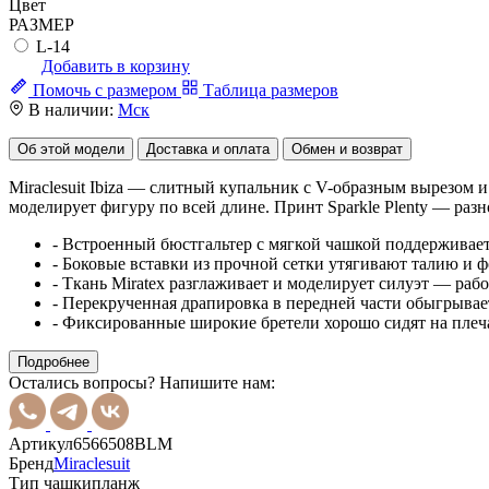
Цвет
РАЗМЕР
L-14
Добавить в корзину
Помочь с размером
Таблица размеров
В наличии:
Мск
Об этой модели
Доставка и оплата
Обмен и возврат
Miraclesuit Ibiza — слитный купальник с V-образным вырезом 
моделирует фигуру по всей длине. Принт Sparkle Plenty — раз
- Встроенный бюстгальтер с мягкой чашкой поддерживает
- Боковые вставки из прочной сетки утягивают талию и 
- Ткань Miratex разглаживает и моделирует силуэт — раб
- Перекрученная драпировка в передней части обыгрывает
- Фиксированные широкие бретели хорошо сидят на плеч
Подробнее
Остались вопросы? Напишите нам:
Артикул
6566508BLM
Бренд
Miraclesuit
Тип чашки
планж