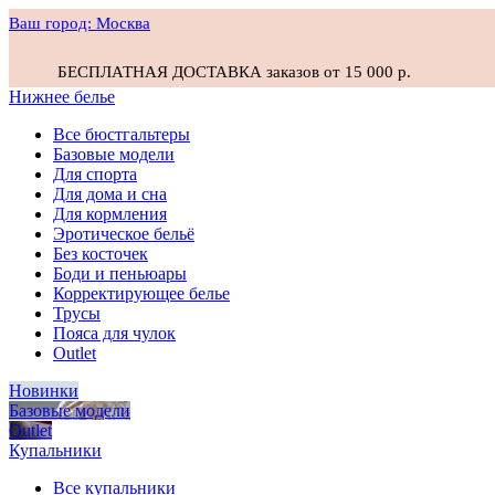
Ваш город:
Москва
БЕСПЛАТНАЯ ДОСТАВКА заказов от 15 000 р.
Нижнее белье
Все бюстгальтеры
Базовые модели
Для спорта
Для дома и сна
Для кормления
Эротическое бельё
Без косточек
Боди и пеньюары
Корректирующее белье
Трусы
Пояса для чулок
Outlet
Новинки
Базовые модели
Outlet
Купальники
Все купальники