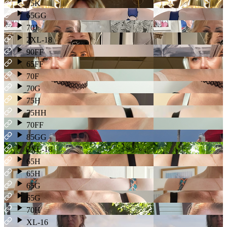
75K
65GG
70J
2XL-18
90FF
65FF
70F
70G
75H
75HH
70FF
85GG
2XL-18
65H
65H
65G
65G
70H
XL-16