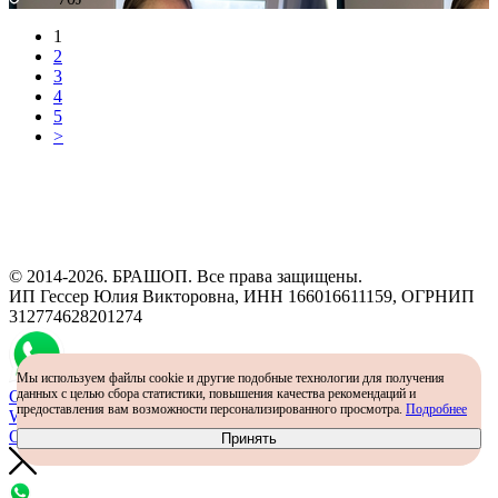
1
2
3
4
5
>
Программа рекомендаций
«Скажи, что от меня»
© 2014-2026. БРАШОП. Все права защищены.
ИП Гессер Юлия Викторовна, ИНН 166016611159, ОГРНИП
312774628201274
Мы используем файлы cookie и другие подобные технологии для получения
данных с целью сбора статистики, повышения качества рекомендаций и
Самый простой способ определить размер - консультация в
предоставления вам возможности персонализированного просмотра.
Подробнее
WhatsApp
Определить размер
Принять