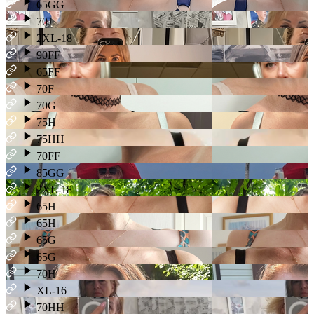
65GG
70J
2XL-18
90FF
65FF
70F
70G
75H
75HH
70FF
85GG
2XL-18
65H
65H
65G
65G
70H
XL-16
70HH