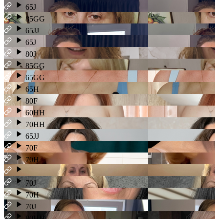
65J
85GG
65JJ
65J
80J
85GG
65GG
65H
80F
60HH
70HH
65JJ
70F
70H
70J
70H
70J
80HH