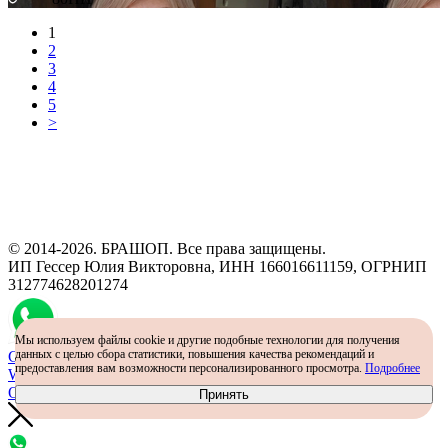
1
2
3
4
5
>
Программа рекомендаций
«Скажи, что от меня»
© 2014-2026. БРАШОП. Все права защищены.
ИП Гессер Юлия Викторовна, ИНН 166016611159, ОГРНИП
312774628201274
Мы используем файлы cookie и другие подобные технологии для получения
данных с целью сбора статистики, повышения качества рекомендаций и
Самый простой способ определить размер - консультация в
предоставления вам возможности персонализированного просмотра.
Подробнее
WhatsApp
Определить размер
Принять