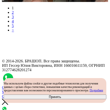
1
2
3
4
5
>
Программа рекомендаций
«Скажи, что от меня»
© 2014-2026. БРАШОП. Все права защищены.
ИП Гессер Юлия Викторовна, ИНН 166016611159, ОГРНИП
312774628201274
Мы используем файлы cookie и другие подобные технологии для получения
данных с целью сбора статистики, повышения качества рекомендаций и
Самый простой способ определить размер - консультация в
предоставления вам возможности персонализированного просмотра.
Подробнее
WhatsApp
Определить размер
Принять