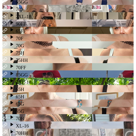
65GG
70J
2XL-18
90FF
65FF
70F
70G
75H
75HH
70FF
85GG
2XL-18
65H
65H
65G
65G
70H
XL-16
70HH