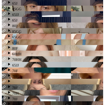
65J
85GG
65JJ
65J
80J
85GG
65GG
65H
80F
60HH
70HH
65JJ
70F
70H
70J
70H
70J
80HH