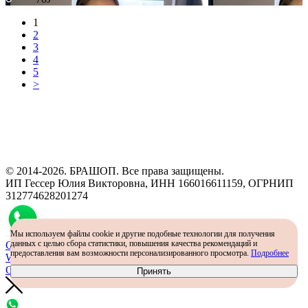
1
2
3
4
5
>
Программа рекомендаций
«Скажи, что от меня»
© 2014-2026. БРАШОП. Все права защищены.
ИП Гессер Юлия Викторовна, ИНН 166016611159, ОГРНИП
312774628201274
Мы используем файлы cookie и другие подобные технологии для получения
данных с целью сбора статистики, повышения качества рекомендаций и
Самый простой способ определить размер - консультация в
предоставления вам возможности персонализированного просмотра.
Подробнее
WhatsApp
Определить размер
Принять