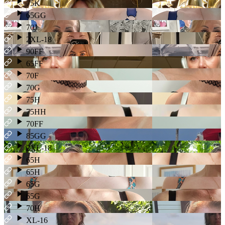
75K
65GG
70J
2XL-18
90FF
65FF
70F
70G
75H
75HH
70FF
85GG
2XL-18
65H
65H
65G
65G
70H
XL-16