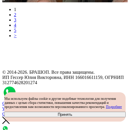
1
2
3
4
5
>
Программа рекомендаций
«Скажи, что от меня»
© 2014-2026. БРАШОП. Все права защищены.
ИП Гессер Юлия Викторовна, ИНН 166016611159, ОГРНИП
312774628201274
Мы используем файлы cookie и другие подобные технологии для получения
данных с целью сбора статистики, повышения качества рекомендаций и
Самый простой способ определить размер - консультация в
предоставления вам возможности персонализированного просмотра.
Подробнее
WhatsApp
Определить размер
Принять