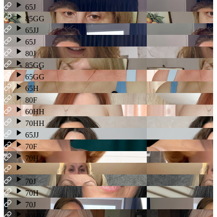
65J
85GG
65JJ
65J
80J
85GG
65GG
65H
80F
60HH
70HH
65JJ
70F
70H
70J
70H
70J
80HH