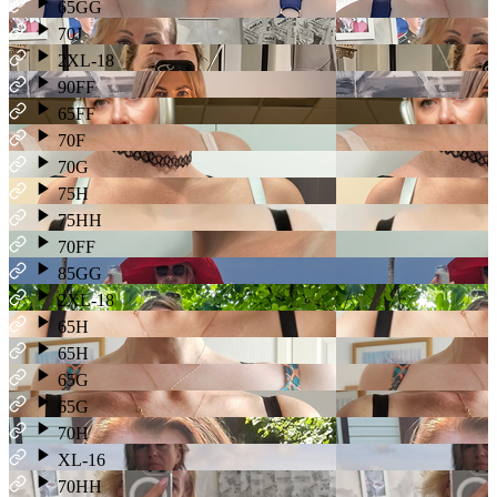
65GG
70J
2XL-18
90FF
65FF
70F
70G
75H
75HH
70FF
85GG
2XL-18
65H
65H
65G
65G
70H
XL-16
70HH